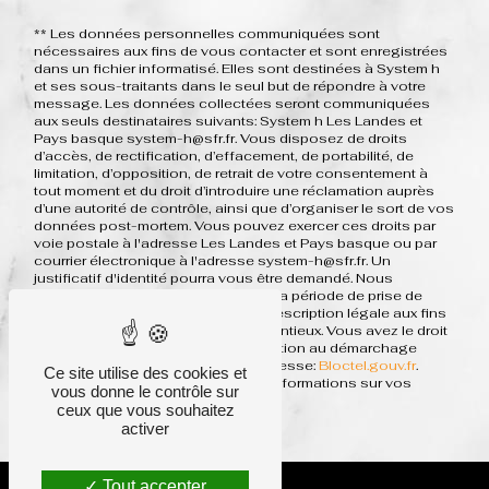
** Les données personnelles communiquées sont
nécessaires aux fins de vous contacter et sont enregistrées
dans un fichier informatisé. Elles sont destinées à System h
et ses sous-traitants dans le seul but de répondre à votre
message. Les données collectées seront communiquées
aux seuls destinataires suivants: System h Les Landes et
Pays basque system-h@sfr.fr. Vous disposez de droits
d’accès, de rectification, d’effacement, de portabilité, de
limitation, d’opposition, de retrait de votre consentement à
tout moment et du droit d’introduire une réclamation auprès
d’une autorité de contrôle, ainsi que d’organiser le sort de vos
données post-mortem. Vous pouvez exercer ces droits par
voie postale à l'adresse Les Landes et Pays basque ou par
courrier électronique à l'adresse system-h@sfr.fr. Un
justificatif d'identité pourra vous être demandé. Nous
conservons vos données pendant la période de prise de
contact puis pendant la durée de prescription légale aux fins
probatoires et de gestion des contentieux. Vous avez le droit
de vous inscrire sur la liste d'opposition au démarchage
téléphonique, disponible à cette adresse:
Bloctel.gouv.fr
.
Ce site utilise des cookies et
Consultez le site cnil.fr pour plus d’informations sur vos
vous donne le contrôle sur
droits.
ceux que vous souhaitez
activer
Tout accepter