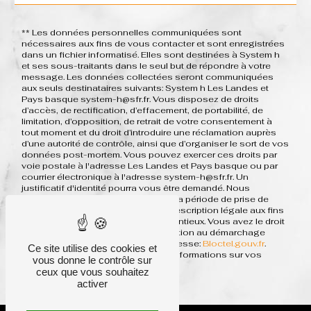
** Les données personnelles communiquées sont
nécessaires aux fins de vous contacter et sont enregistrées
dans un fichier informatisé. Elles sont destinées à System h
et ses sous-traitants dans le seul but de répondre à votre
message. Les données collectées seront communiquées
aux seuls destinataires suivants: System h Les Landes et
Pays basque system-h@sfr.fr. Vous disposez de droits
d’accès, de rectification, d’effacement, de portabilité, de
limitation, d’opposition, de retrait de votre consentement à
tout moment et du droit d’introduire une réclamation auprès
d’une autorité de contrôle, ainsi que d’organiser le sort de vos
données post-mortem. Vous pouvez exercer ces droits par
voie postale à l'adresse Les Landes et Pays basque ou par
courrier électronique à l'adresse system-h@sfr.fr. Un
justificatif d'identité pourra vous être demandé. Nous
conservons vos données pendant la période de prise de
contact puis pendant la durée de prescription légale aux fins
probatoires et de gestion des contentieux. Vous avez le droit
de vous inscrire sur la liste d'opposition au démarchage
téléphonique, disponible à cette adresse:
Bloctel.gouv.fr
.
Ce site utilise des cookies et
Consultez le site cnil.fr pour plus d’informations sur vos
vous donne le contrôle sur
droits.
ceux que vous souhaitez
activer