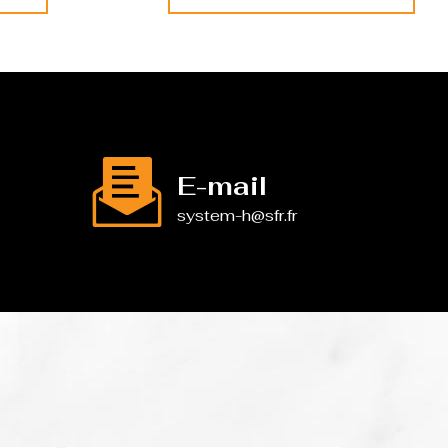
E-mail
system-h@sfr.fr