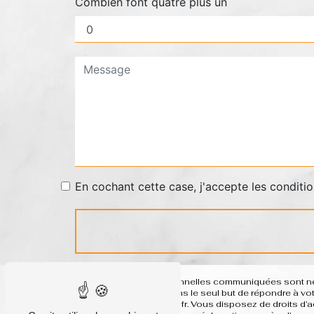
Combien font quatre plus un
En cochant cette case, j'accepte les conditio
** Les données personnelles communiquées sont néces
ses sous-traitants dans le seul but de répondre à 
basque system-h@sfr.fr. Vous disposez de droits d’acc