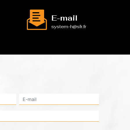
E-mail
system-h@sfr.fr