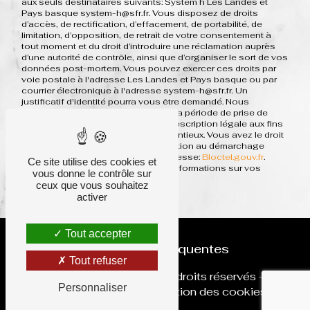
aux seuls destinataires suivants: System h Les Landes et
Pays basque system-h@sfr.fr. Vous disposez de droits
d’accès, de rectification, d’effacement, de portabilité, de
limitation, d’opposition, de retrait de votre consentement à
tout moment et du droit d’introduire une réclamation auprès
d’une autorité de contrôle, ainsi que d’organiser le sort de vos
données post-mortem. Vous pouvez exercer ces droits par
voie postale à l'adresse Les Landes et Pays basque ou par
courrier électronique à l'adresse system-h@sfr.fr. Un
justificatif d'identité pourra vous être demandé. Nous
conservons vos données pendant la période de prise de
contact puis pendant la durée de prescription légale aux fins
probatoires et de gestion des contentieux. Vous avez le droit
de vous inscrire sur la liste d'opposition au démarchage
téléphonique, disponible à cette adresse:
Bloctel.gouv.fr
.
Ce site utilise des cookies et
Consultez le site cnil.fr pour plus d’informations sur vos
vous donne le contrôle sur
droits.
ceux que vous souhaitez
activer
Tout accepter
Recherches fréquentes
Tout refuser
©
Vistalid
- 2026 - Tous droits réservés -
Personnaliser
Mentions légales
-
Gestion des cookies