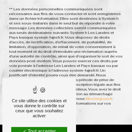
** Les données personnelles communiquées sont
nécessaires aux fins de vous contacter et sont enregistrées
dans un fichier informatisé. Elles sont destinées à System h
et ses sous-traitants dans le seul but de répondre à votre
message. Les données collectées seront communiquées
aux seuls destinataires suivants: System h Les Landes et
Pays basque system-h@sfr.fr. Vous disposez de droits
d’accès, de rectification, d’effacement, de portabilité, de
limitation, d’opposition, de retrait de votre consentement à
tout moment et du droit d’introduire une réclamation auprès
d’une autorité de contrôle, ainsi que d’organiser le sort de vos
données post-mortem. Vous pouvez exercer ces droits par
voie postale à l'adresse Les Landes et Pays basque ou par
courrier électronique à l'adresse system-h@sfr.fr. Un
justificatif d'identité pourra vous être demandé. Nous
conservons vos données pendant la période de prise de
contact puis pendant la durée de prescription légale aux fins
probatoires et de gestion des contentieux. Vous avez le droit
de vous inscrire sur la liste d'opposition au démarchage
téléphonique, disponible à cette adresse:
Bloctel.gouv.fr
.
Ce site utilise des cookies et
Consultez le site cnil.fr pour plus d’informations sur vos
vous donne le contrôle sur
droits.
ceux que vous souhaitez
activer
Tout accepter