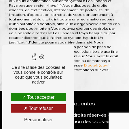
aux seuls destinataires suivants: System h Les Landes et
Pays basque system-h@sfr.fr. Vous disposez de droits
d’accès, de rectification, d’effacement, de portabilité, de
limitation, d’opposition, de retrait de votre consentement à
tout moment et du droit d’introduire une réclamation auprès
d’une autorité de contrôle, ainsi que d’organiser le sort de vos
données post-mortem. Vous pouvez exercer ces droits par
voie postale à l'adresse Les Landes et Pays basque ou par
courrier électronique à l'adresse system-h@sfr.fr. Un
justificatif d'identité pourra vous être demandé. Nous
conservons vos données pendant la période de prise de
contact puis pendant la durée de prescription légale aux fins
probatoires et de gestion des contentieux. Vous avez le droit
de vous inscrire sur la liste d'opposition au démarchage
téléphonique, disponible à cette adresse:
Bloctel.gouv.fr
.
Ce site utilise des cookies et
Consultez le site cnil.fr pour plus d’informations sur vos
vous donne le contrôle sur
droits.
ceux que vous souhaitez
activer
Tout accepter
Recherches fréquentes
Tout refuser
©
Vistalid
- 2026 - Tous droits réservés -
Personnaliser
Mentions légales
-
Gestion des cookies