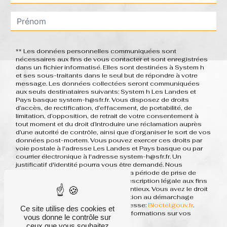
** Les données personnelles communiquées sont
nécessaires aux fins de vous contacter et sont enregistrées
dans un fichier informatisé. Elles sont destinées à System h
et ses sous-traitants dans le seul but de répondre à votre
message. Les données collectées seront communiquées
aux seuls destinataires suivants: System h Les Landes et
Pays basque system-h@sfr.fr. Vous disposez de droits
d’accès, de rectification, d’effacement, de portabilité, de
limitation, d’opposition, de retrait de votre consentement à
tout moment et du droit d’introduire une réclamation auprès
d’une autorité de contrôle, ainsi que d’organiser le sort de vos
données post-mortem. Vous pouvez exercer ces droits par
voie postale à l'adresse Les Landes et Pays basque ou par
courrier électronique à l'adresse system-h@sfr.fr. Un
justificatif d'identité pourra vous être demandé. Nous
conservons vos données pendant la période de prise de
contact puis pendant la durée de prescription légale aux fins
probatoires et de gestion des contentieux. Vous avez le droit
de vous inscrire sur la liste d'opposition au démarchage
téléphonique, disponible à cette adresse:
Bloctel.gouv.fr
.
Ce site utilise des cookies et
Consultez le site cnil.fr pour plus d’informations sur vos
vous donne le contrôle sur
droits.
ceux que vous souhaitez