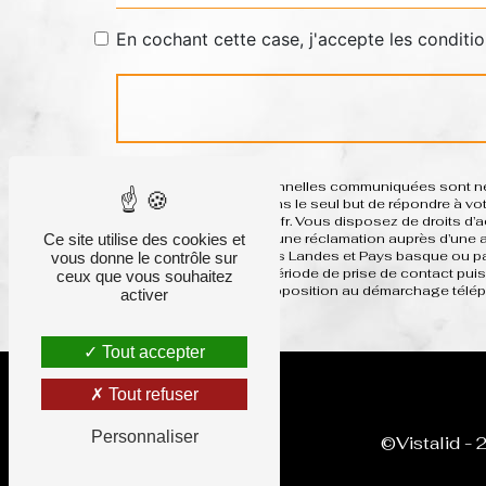
En cochant cette case, j'accepte les conditio
** Les données personnelles communiquées sont néces
ses sous-traitants dans le seul but de répondre à 
basque system-h@sfr.fr. Vous disposez de droits d’acc
Ce site utilise des cookies et
et du droit d’introduire une réclamation auprès d’une
postale à l'adresse Les Landes et Pays basque ou par
vous donne le contrôle sur
données pendant la période de prise de contact puis 
ceux que vous souhaitez
inscrire sur la liste d'opposition au démarchage télé
activer
Tout accepter
Tout refuser
Personnaliser
©
Vistalid
- 2