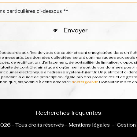
ns particulières ci-dessous **
Envoyer
saires aux fins de vous contacter et sont enregistrées dans un fichie
votre message. Les données collectées seront communiquées aux seuls d
ès, de rectification, d’effacement, de portabilité, de limitation, d’oppo
 autorité de contrôle, ainsi que d’organiser le sort de vos données post
 courrier électronique à l'adresse system-h@sfr.fr. Un justificatif d'i
pendant la durée de prescription légale aux fins probatoires et de gesti
phonique, disponible à cette adresse:
Bloctel.gouv.fr
. Consultez le site cn
Recherches fréquentes
026 - Tous droits réservés -
Mentions légales
-
Gestion