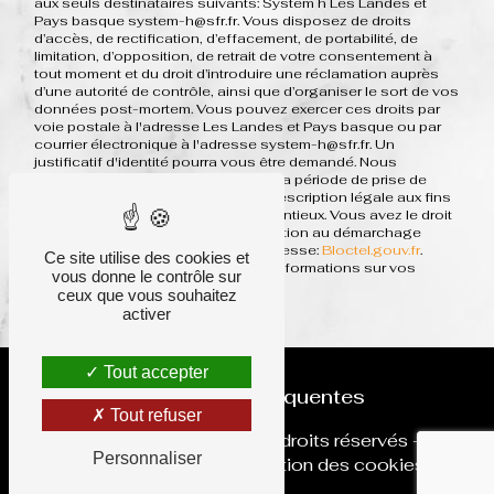
aux seuls destinataires suivants: System h Les Landes et
Pays basque system-h@sfr.fr. Vous disposez de droits
d’accès, de rectification, d’effacement, de portabilité, de
limitation, d’opposition, de retrait de votre consentement à
tout moment et du droit d’introduire une réclamation auprès
d’une autorité de contrôle, ainsi que d’organiser le sort de vos
données post-mortem. Vous pouvez exercer ces droits par
voie postale à l'adresse Les Landes et Pays basque ou par
courrier électronique à l'adresse system-h@sfr.fr. Un
justificatif d'identité pourra vous être demandé. Nous
conservons vos données pendant la période de prise de
contact puis pendant la durée de prescription légale aux fins
probatoires et de gestion des contentieux. Vous avez le droit
de vous inscrire sur la liste d'opposition au démarchage
téléphonique, disponible à cette adresse:
Bloctel.gouv.fr
.
Ce site utilise des cookies et
Consultez le site cnil.fr pour plus d’informations sur vos
vous donne le contrôle sur
droits.
ceux que vous souhaitez
activer
Tout accepter
Recherches fréquentes
Tout refuser
©
Vistalid
- 2026 - Tous droits réservés -
Personnaliser
Mentions légales
-
Gestion des cookies