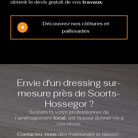
obtenir le devis gratuit de vos
travaux
.
Découvrez nos clôtures et
palissades
Envie d'un dressing sur-
mesure près de Soorts-
Hossegor ?
System H, votre professionnel de
l’aménagement
local
, est là pour donner vie à
vos rêves.
Contactez-nous
dès maintenant et laissez-