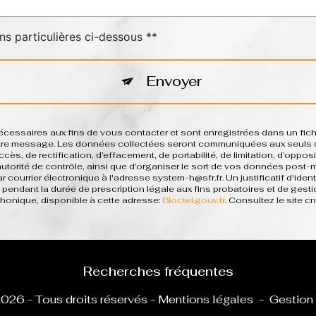
ns particulières ci-dessous **
Envoyer
saires aux fins de vous contacter et sont enregistrées dans un fichie
votre message. Les données collectées seront communiquées aux seuls d
ès, de rectification, d’effacement, de portabilité, de limitation, d’oppo
 autorité de contrôle, ainsi que d’organiser le sort de vos données post
 courrier électronique à l'adresse system-h@sfr.fr. Un justificatif d'i
pendant la durée de prescription légale aux fins probatoires et de gesti
phonique, disponible à cette adresse:
Bloctel.gouv.fr
. Consultez le site cn
Recherches fréquentes
026 - Tous droits réservés -
Mentions légales
-
Gestion