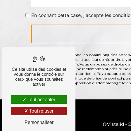
En cochant cette case, j'accepte les conditio
** Les données personnelles communiquées sont néces
ses sous-traitants dans le seul but de répondre à 
basque system-h@sfr.fr. Vous disposez de droits d’acc
Ce site utilise des cookies et
et du droit d’introduire une réclamation auprès d’une
postale à l'adresse Les Landes et Pays basque ou par
vous donne le contrôle sur
données pendant la période de prise de contact puis 
ceux que vous souhaitez
inscrire sur la liste d'opposition au démarchage télé
activer
Tout accepter
Tout refuser
Personnaliser
©
Vistalid
- 2