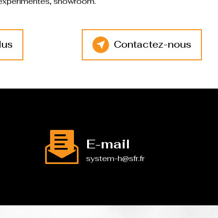
s expérimentés, showroom.
lus
Contactez-nous
E-mail
system-h@sfr.fr