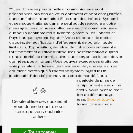
** Les données personnelles communiquées sont
nécessaires aux fins de vous contacter et sont enregistrées
dans un fichier informatisé. Elles sont destinées à System h
et ses sous-traitants dans le seul but de répondre à votre
message. Les données collectées seront communiquées
aux seuls destinataires suivants: System h Les Landes et
Pays basque system-h@sfr.fr. Vous disposez de droits
d’accès, de rectification, d’effacement, de portabilité, de
limitation, d’opposition, de retrait de votre consentement à
tout moment et du droit d’introduire une réclamation auprès
d’une autorité de contrôle, ainsi que d’organiser le sort de vos
données post-mortem. Vous pouvez exercer ces droits par
voie postale à l'adresse Les Landes et Pays basque ou par
courrier électronique à l'adresse system-h@sfr.fr. Un
justificatif d'identité pourra vous être demandé. Nous
conservons vos données pendant la période de prise de
contact puis pendant la durée de prescription légale aux fins
probatoires et de gestion des contentieux. Vous avez le droit
de vous inscrire sur la liste d'opposition au démarchage
téléphonique, disponible à cette adresse:
Bloctel.gouv.fr
.
Ce site utilise des cookies et
Consultez le site cnil.fr pour plus d’informations sur vos
vous donne le contrôle sur
droits.
ceux que vous souhaitez
activer
Tout accepter