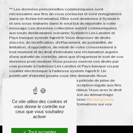
** Les données personnelles communiquées sont
nécessaires aux fins de vous contacter et sont enregistrées
dans un fichier informatisé. Elles sont destinées à System h
et ses sous-traitants dans le seul but de répondre à votre
message. Les données collectées seront communiquées
aux seuls destinataires suivants: System h Les Landes et
Pays basque system-h@sfr.fr. Vous disposez de droits
d’accès, de rectification, d’effacement, de portabilité, de
limitation, d’opposition, de retrait de votre consentement à
tout moment et du droit d’introduire une réclamation auprès
d’une autorité de contrôle, ainsi que d’organiser le sort de vos
données post-mortem. Vous pouvez exercer ces droits par
voie postale à l'adresse Les Landes et Pays basque ou par
courrier électronique à l'adresse system-h@sfr.fr. Un
justificatif d'identité pourra vous être demandé. Nous
conservons vos données pendant la période de prise de
contact puis pendant la durée de prescription légale aux fins
probatoires et de gestion des contentieux. Vous avez le droit
de vous inscrire sur la liste d'opposition au démarchage
téléphonique, disponible à cette adresse:
Bloctel.gouv.fr
.
Ce site utilise des cookies et
Consultez le site cnil.fr pour plus d’informations sur vos
vous donne le contrôle sur
droits.
ceux que vous souhaitez
activer
Tout accepter