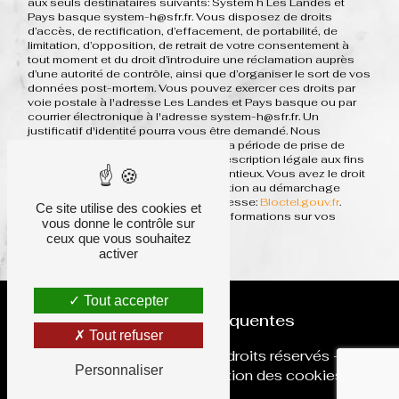
aux seuls destinataires suivants: System h Les Landes et
Pays basque system-h@sfr.fr. Vous disposez de droits
d’accès, de rectification, d’effacement, de portabilité, de
limitation, d’opposition, de retrait de votre consentement à
tout moment et du droit d’introduire une réclamation auprès
d’une autorité de contrôle, ainsi que d’organiser le sort de vos
données post-mortem. Vous pouvez exercer ces droits par
voie postale à l'adresse Les Landes et Pays basque ou par
courrier électronique à l'adresse system-h@sfr.fr. Un
justificatif d'identité pourra vous être demandé. Nous
conservons vos données pendant la période de prise de
contact puis pendant la durée de prescription légale aux fins
probatoires et de gestion des contentieux. Vous avez le droit
de vous inscrire sur la liste d'opposition au démarchage
téléphonique, disponible à cette adresse:
Bloctel.gouv.fr
.
Ce site utilise des cookies et
Consultez le site cnil.fr pour plus d’informations sur vos
vous donne le contrôle sur
droits.
ceux que vous souhaitez
activer
Tout accepter
Recherches fréquentes
Tout refuser
©
Vistalid
- 2026 - Tous droits réservés -
Personnaliser
Mentions légales
-
Gestion des cookies