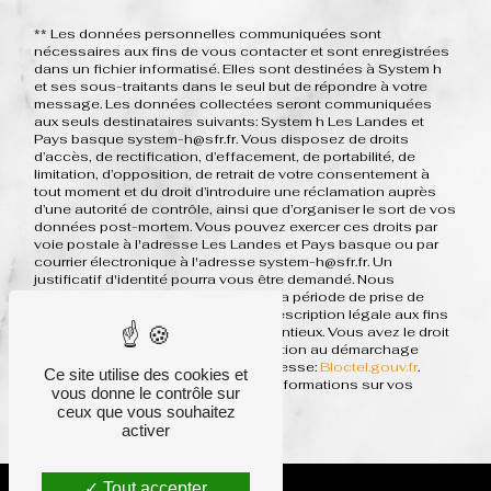
** Les données personnelles communiquées sont
nécessaires aux fins de vous contacter et sont enregistrées
dans un fichier informatisé. Elles sont destinées à System h
et ses sous-traitants dans le seul but de répondre à votre
message. Les données collectées seront communiquées
aux seuls destinataires suivants: System h Les Landes et
Pays basque system-h@sfr.fr. Vous disposez de droits
d’accès, de rectification, d’effacement, de portabilité, de
limitation, d’opposition, de retrait de votre consentement à
tout moment et du droit d’introduire une réclamation auprès
d’une autorité de contrôle, ainsi que d’organiser le sort de vos
données post-mortem. Vous pouvez exercer ces droits par
voie postale à l'adresse Les Landes et Pays basque ou par
courrier électronique à l'adresse system-h@sfr.fr. Un
justificatif d'identité pourra vous être demandé. Nous
conservons vos données pendant la période de prise de
contact puis pendant la durée de prescription légale aux fins
probatoires et de gestion des contentieux. Vous avez le droit
de vous inscrire sur la liste d'opposition au démarchage
téléphonique, disponible à cette adresse:
Bloctel.gouv.fr
.
Ce site utilise des cookies et
Consultez le site cnil.fr pour plus d’informations sur vos
vous donne le contrôle sur
droits.
ceux que vous souhaitez
activer
Tout accepter