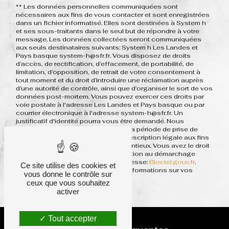
** Les données personnelles communiquées sont
nécessaires aux fins de vous contacter et sont enregistrées
dans un fichier informatisé. Elles sont destinées à System h
et ses sous-traitants dans le seul but de répondre à votre
message. Les données collectées seront communiquées
aux seuls destinataires suivants: System h Les Landes et
Pays basque system-h@sfr.fr. Vous disposez de droits
d’accès, de rectification, d’effacement, de portabilité, de
limitation, d’opposition, de retrait de votre consentement à
tout moment et du droit d’introduire une réclamation auprès
d’une autorité de contrôle, ainsi que d’organiser le sort de vos
données post-mortem. Vous pouvez exercer ces droits par
voie postale à l'adresse Les Landes et Pays basque ou par
courrier électronique à l'adresse system-h@sfr.fr. Un
justificatif d'identité pourra vous être demandé. Nous
conservons vos données pendant la période de prise de
contact puis pendant la durée de prescription légale aux fins
probatoires et de gestion des contentieux. Vous avez le droit
de vous inscrire sur la liste d'opposition au démarchage
téléphonique, disponible à cette adresse:
Bloctel.gouv.fr
.
Ce site utilise des cookies et
Consultez le site cnil.fr pour plus d’informations sur vos
vous donne le contrôle sur
droits.
ceux que vous souhaitez
activer
Tout accepter