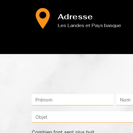
Adresse
Les Landes et Pays basque
Combien font sept plus huit