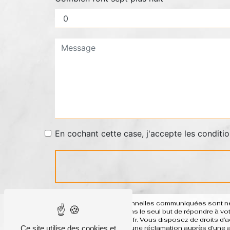
En cochant cette case, j'accepte les conditio
** Les données personnelles communiquées sont néces
ses sous-traitants dans le seul but de répondre à 
basque system-h@sfr.fr. Vous disposez de droits d’acc
Ce site utilise des cookies et
et du droit d’introduire une réclamation auprès d’une