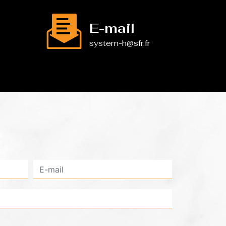
E-mail
system-h@sfr.fr