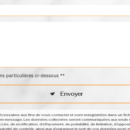
ns particulières ci-dessous **
Envoyer
saires aux fins de vous contacter et sont enregistrées dans un fichie
votre message. Les données collectées seront communiquées aux seuls d
ès, de rectification, d’effacement, de portabilité, de limitation, d’oppo
 autorité de contrôle, ainsi que d’organiser le sort de vos données post