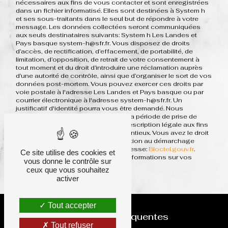
nécessaires aux fins de vous contacter et sont enregistrées
dans un fichier informatisé. Elles sont destinées à System h
et ses sous-traitants dans le seul but de répondre à votre
message. Les données collectées seront communiquées
aux seuls destinataires suivants: System h Les Landes et
Pays basque system-h@sfr.fr. Vous disposez de droits
d’accès, de rectification, d’effacement, de portabilité, de
limitation, d’opposition, de retrait de votre consentement à
tout moment et du droit d’introduire une réclamation auprès
d’une autorité de contrôle, ainsi que d’organiser le sort de vos
données post-mortem. Vous pouvez exercer ces droits par
voie postale à l'adresse Les Landes et Pays basque ou par
courrier électronique à l'adresse system-h@sfr.fr. Un
justificatif d'identité pourra vous être demandé. Nous
conservons vos données pendant la période de prise de
contact puis pendant la durée de prescription légale aux fins
probatoires et de gestion des contentieux. Vous avez le droit
de vous inscrire sur la liste d'opposition au démarchage
téléphonique, disponible à cette adresse:
Bloctel.gouv.fr
.
Ce site utilise des cookies et
Consultez le site cnil.fr pour plus d’informations sur vos
vous donne le contrôle sur
droits.
ceux que vous souhaitez
activer
Tout accepter
Recherches fréquentes
Tout refuser