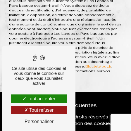
aux seuls destinataires suivants: System h Les Landes et
Pays basque system-h@sfr.fr. Vous disposez de droits
d’accès, de rectification, d’effacement, de portabilité, de
limitation, d’opposition, de retrait de votre consentement à
tout moment et du droit d’introduire une réclamation auprès
d’une autorité de contrôle, ainsi que d’organiser le sort de vos
données post-mortem. Vous pouvez exercer ces droits par
voie postale à l'adresse Les Landes et Pays basque ou par
courrier électronique à l'adresse system-h@sfr.fr. Un
justificatif d'identité pourra vous être demandé. Nous
conservons vos données pendant la période de prise de
contact puis pendant la durée de prescription légale aux fins
probatoires et de gestion des contentieux. Vous avez le droit
de vous inscrire sur la liste d'opposition au démarchage
téléphonique, disponible à cette adresse:
Bloctel.gouv.fr
.
Ce site utilise des cookies et
Consultez le site cnil.fr pour plus d’informations sur vos
vous donne le contrôle sur
droits.
ceux que vous souhaitez
activer
Tout accepter
Recherches fréquentes
Tout refuser
©
Vistalid
- 2026 - Tous droits réservés -
Personnaliser
Mentions légales
-
Gestion des cookies