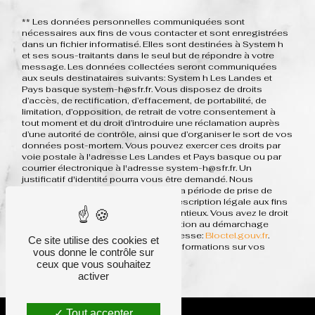
** Les données personnelles communiquées sont
nécessaires aux fins de vous contacter et sont enregistrées
dans un fichier informatisé. Elles sont destinées à System h
et ses sous-traitants dans le seul but de répondre à votre
message. Les données collectées seront communiquées
aux seuls destinataires suivants: System h Les Landes et
Pays basque system-h@sfr.fr. Vous disposez de droits
d’accès, de rectification, d’effacement, de portabilité, de
limitation, d’opposition, de retrait de votre consentement à
tout moment et du droit d’introduire une réclamation auprès
d’une autorité de contrôle, ainsi que d’organiser le sort de vos
données post-mortem. Vous pouvez exercer ces droits par
voie postale à l'adresse Les Landes et Pays basque ou par
courrier électronique à l'adresse system-h@sfr.fr. Un
justificatif d'identité pourra vous être demandé. Nous
conservons vos données pendant la période de prise de
contact puis pendant la durée de prescription légale aux fins
probatoires et de gestion des contentieux. Vous avez le droit
de vous inscrire sur la liste d'opposition au démarchage
téléphonique, disponible à cette adresse:
Bloctel.gouv.fr
.
Ce site utilise des cookies et
Consultez le site cnil.fr pour plus d’informations sur vos
vous donne le contrôle sur
droits.
ceux que vous souhaitez
activer
Tout accepter