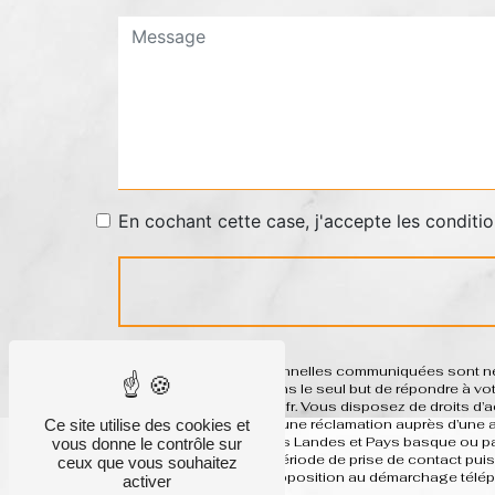
En cochant cette case, j'accepte les conditio
** Les données personnelles communiquées sont néces
ses sous-traitants dans le seul but de répondre à 
basque system-h@sfr.fr. Vous disposez de droits d’acc
Ce site utilise des cookies et
et du droit d’introduire une réclamation auprès d’une
postale à l'adresse Les Landes et Pays basque ou par
vous donne le contrôle sur
données pendant la période de prise de contact puis 
ceux que vous souhaitez
inscrire sur la liste d'opposition au démarchage télé
activer