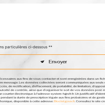
ns particulières ci-dessous **
Envoyer
saires aux fins de vous contacter et sont enregistrées dans un fichie
votre message. Les données collectées seront communiquées aux seuls d
ès, de rectification, d’effacement, de portabilité, de limitation, d’oppo
 autorité de contrôle, ainsi que d’organiser le sort de vos données post
 courrier électronique à l'adresse system-h@sfr.fr. Un justificatif d'i
pendant la durée de prescription légale aux fins probatoires et de gesti
phonique, disponible à cette adresse:
Bloctel.gouv.fr
. Consultez le site cn