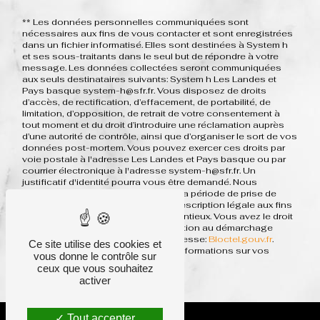
** Les données personnelles communiquées sont
nécessaires aux fins de vous contacter et sont enregistrées
dans un fichier informatisé. Elles sont destinées à System h
et ses sous-traitants dans le seul but de répondre à votre
message. Les données collectées seront communiquées
aux seuls destinataires suivants: System h Les Landes et
Pays basque system-h@sfr.fr. Vous disposez de droits
d’accès, de rectification, d’effacement, de portabilité, de
limitation, d’opposition, de retrait de votre consentement à
tout moment et du droit d’introduire une réclamation auprès
d’une autorité de contrôle, ainsi que d’organiser le sort de vos
données post-mortem. Vous pouvez exercer ces droits par
voie postale à l'adresse Les Landes et Pays basque ou par
courrier électronique à l'adresse system-h@sfr.fr. Un
justificatif d'identité pourra vous être demandé. Nous
conservons vos données pendant la période de prise de
contact puis pendant la durée de prescription légale aux fins
probatoires et de gestion des contentieux. Vous avez le droit
de vous inscrire sur la liste d'opposition au démarchage
téléphonique, disponible à cette adresse:
Bloctel.gouv.fr
.
Ce site utilise des cookies et
Consultez le site cnil.fr pour plus d’informations sur vos
vous donne le contrôle sur
droits.
ceux que vous souhaitez
activer
Tout accepter