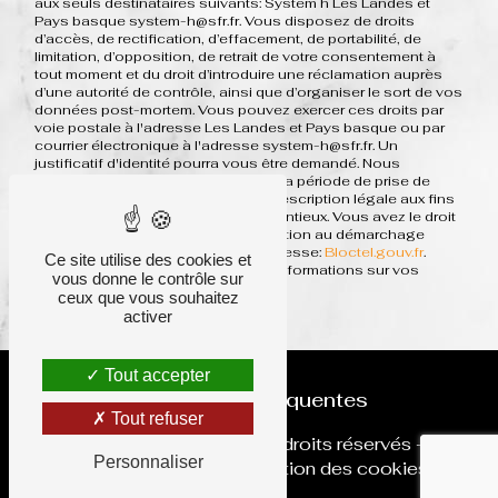
aux seuls destinataires suivants: System h Les Landes et
Pays basque system-h@sfr.fr. Vous disposez de droits
d’accès, de rectification, d’effacement, de portabilité, de
limitation, d’opposition, de retrait de votre consentement à
tout moment et du droit d’introduire une réclamation auprès
d’une autorité de contrôle, ainsi que d’organiser le sort de vos
données post-mortem. Vous pouvez exercer ces droits par
voie postale à l'adresse Les Landes et Pays basque ou par
courrier électronique à l'adresse system-h@sfr.fr. Un
justificatif d'identité pourra vous être demandé. Nous
conservons vos données pendant la période de prise de
contact puis pendant la durée de prescription légale aux fins
probatoires et de gestion des contentieux. Vous avez le droit
de vous inscrire sur la liste d'opposition au démarchage
téléphonique, disponible à cette adresse:
Bloctel.gouv.fr
.
Ce site utilise des cookies et
Consultez le site cnil.fr pour plus d’informations sur vos
vous donne le contrôle sur
droits.
ceux que vous souhaitez
activer
Tout accepter
Recherches fréquentes
Tout refuser
©
Vistalid
- 2026 - Tous droits réservés -
Personnaliser
Mentions légales
-
Gestion des cookies