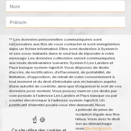
** Les données personnelles communiquées sont
nécessaires aux fins de vous contacter et sont enregistrées
dans un fichier informatisé. Elles sont destinées à System h
et ses sous-traitants dans le seul but de répondre à votre
message. Les données collectées seront communiquées
aux seuls destinataires suivants: System h Les Landes et
Pays basque system-h@sfr.fr. Vous disposez de droits
d’accès, de rectification, d’effacement, de portabilité, de
limitation, d’opposition, de retrait de votre consentement à
tout moment et du droit d’introduire une réclamation auprès
d’une autorité de contrôle, ainsi que d’organiser le sort de vos
données post-mortem. Vous pouvez exercer ces droits par
voie postale à l'adresse Les Landes et Pays basque ou par
courrier électronique à l'adresse system-h@sfr.fr. Un
justificatif d'identité pourra vous être demandé. Nous
conservons vos données pendant la période de prise de
contact puis pendant la durée de prescription légale aux fins
probatoires et de gestion des contentieux. Vous avez le droit
de vous inscrire sur la liste d'opposition au démarchage
téléphonique, disponible à cette adresse:
Bloctel.gouv.fr
.
Ce site utilise des cookies et