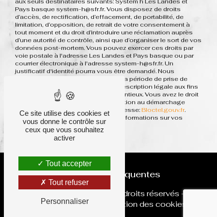
aux seuls destinataires suivants: System h Les Landes et
Pays basque system-h@sfr.fr. Vous disposez de droits
d’accès, de rectification, d’effacement, de portabilité, de
limitation, d’opposition, de retrait de votre consentement à
tout moment et du droit d’introduire une réclamation auprès
d’une autorité de contrôle, ainsi que d’organiser le sort de vos
données post-mortem. Vous pouvez exercer ces droits par
voie postale à l'adresse Les Landes et Pays basque ou par
courrier électronique à l'adresse system-h@sfr.fr. Un
justificatif d'identité pourra vous être demandé. Nous
conservons vos données pendant la période de prise de
contact puis pendant la durée de prescription légale aux fins
probatoires et de gestion des contentieux. Vous avez le droit
de vous inscrire sur la liste d'opposition au démarchage
téléphonique, disponible à cette adresse:
Bloctel.gouv.fr
.
Ce site utilise des cookies et
Consultez le site cnil.fr pour plus d’informations sur vos
vous donne le contrôle sur
droits.
ceux que vous souhaitez
activer
Tout accepter
Recherches fréquentes
Tout refuser
©
Vistalid
- 2026 - Tous droits réservés -
Personnaliser
Mentions légales
-
Gestion des cookies